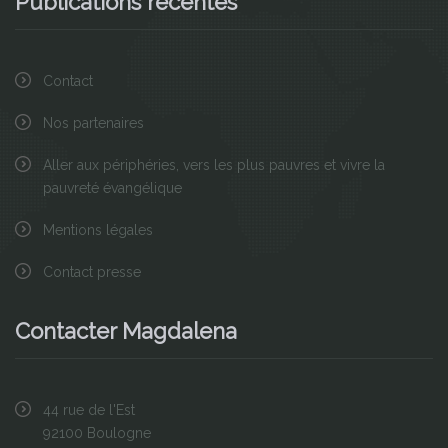
Publications récentes
Contact
Nos partenaires
Aller aux périphéries, vers les plus pauvres et vivre la
pauvreté évangélique
Mentions légales
Contact presse
Contacter Magdalena
44 rue de l'Est
92100 Boulogne