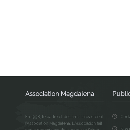
Association Magdalena
Publi
En 1998, le padre et des amis laïcs créent
Cont
l’Association Magdalena. L’Association fait
Nos 
partie des œuvres de la paroisse Sainte-