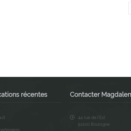
cations récentes
Contacter Magdale
act
44 rue de l'Est
92100 Boulogne
partenaires